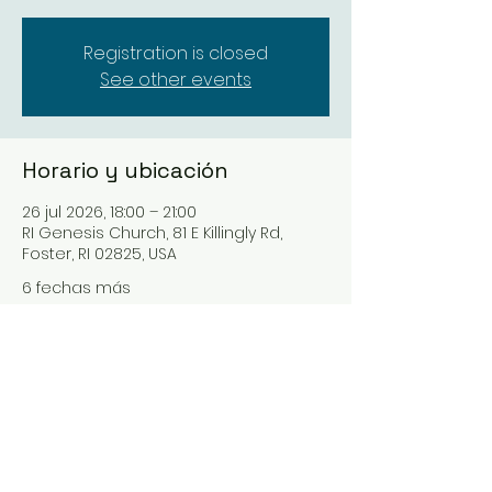
Registration is closed
See other events
Horario y ubicación
26 jul 2026, 18:00 – 21:00
RI Genesis Church, 81 E Killingly Rd,
Foster, RI 02825, USA
6 fechas más
Seleccionar próxima fecha
Compartir este evento